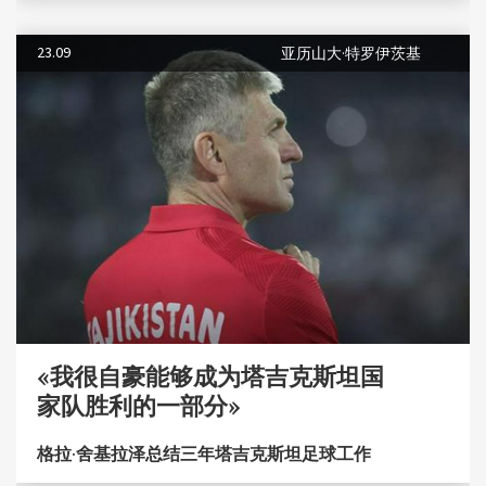
23.09
亚历山大·特罗伊茨基
«我很自豪能够成为塔吉克斯坦国
家队胜利的一部分»
格拉·舍基拉泽总结三年塔吉克斯坦足球工作