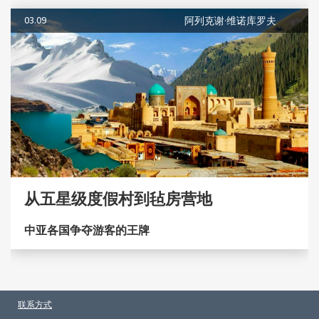
03.09
阿列克谢·维诺库罗夫
从五星级度假村到毡房营地
中亚各国争夺游客的王牌
联系方式