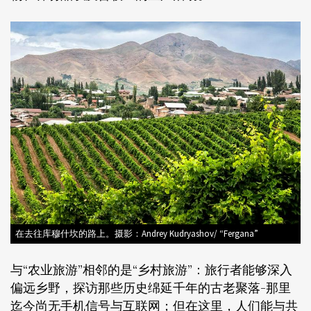
在去往库穆什坎的路上。摄影：Andrey Kudryashov/ “Fergana”
与“农业旅游”相邻的是“乡村旅游”：旅行者能够深入
偏远乡野，探访那些历史绵延千年的古老聚落-那里
迄今尚无手机信号与互联网；但在这里，人们能与共