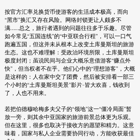
按官方汇率兑换货币使游客的生活成本极高，而向
“黑市”换汇又存在风险。网络封锁更让人颇多不
满……总之，旅行者遇到的问题往往多于乐趣。尽管
如今常见“五国连线”的“中亚联合行程”，可以一口气
跑遍五国，但这并未从根本上改变土库曼斯坦的旅游
生态。这也不难理解：受政治环境所限，土库曼斯坦
极度封闭；虽说民间与企业大概乐意借游客“赚点外
快”，但当权者不在乎。他们心中的“理想游客”，大概
是这样的：人在家中交了团费，然后被安排看一部三
个小时的“土库曼斯坦美景”影片-皆大欢喜，钱收到
了，人也不用来。
若把伯德穆哈梅多夫父子的“领地”这一“僵冷局面”暂
放一旁，则其余中亚国家的旅游前景总体更为乐观。
但在这里，很多也取决于接收方的愿望和精力。这意
味着，国家与私人企业需要协同行动，方能收获最佳