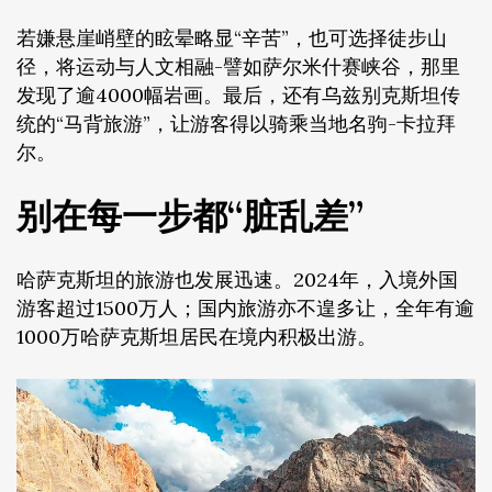
若嫌悬崖峭壁的眩晕略显“辛苦”，也可选择徒步山
径，将运动与人文相融-譬如萨尔米什赛峡谷，那里
发现了逾4000幅岩画。最后，还有乌兹别克斯坦传
统的“马背旅游”，让游客得以骑乘当地名驹-卡拉拜
尔。
别在每一步都“脏乱差”
哈萨克斯坦的旅游也发展迅速。2024年，入境外国
游客超过1500万人；国内旅游亦不遑多让，全年有逾
1000万哈萨克斯坦居民在境内积极出游。