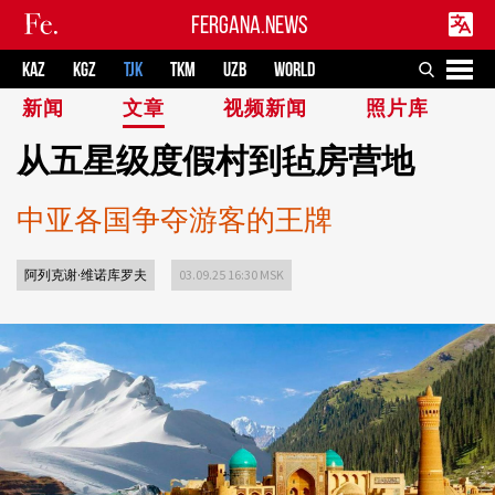
FERGANA.NEWS
KAZ
KGZ
TJK
TKM
UZB
WORLD
新闻
文章
视频新闻
照片库
从五星级度假村到毡房营地
中亚各国争夺游客的王牌
阿列克谢·维诺库罗夫
03.09.25 16:30 MSK