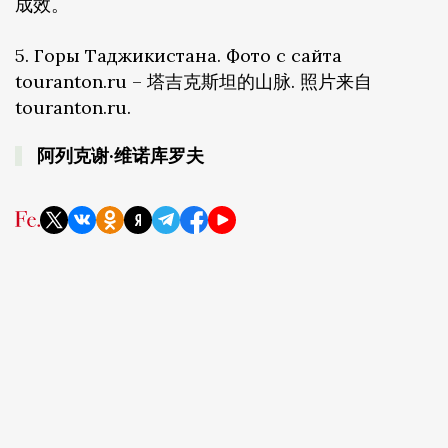
成效。
5. Горы Таджикистана. Фото с сайта
touranton.ru – 塔吉克斯坦的山脉. 照片来自
touranton.ru.
阿列克谢·维诺库罗夫