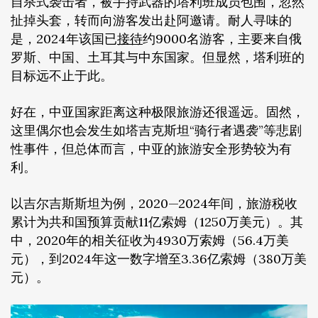
自杀式袭击者，被手持武器的塔利班成员包围，忽然
扯掉头套，转而向游客发出赴阿邀请。耐人寻味的
是，2024年该国已
接待
约9000名游客，主要来自俄
罗斯、中国、土耳其与中东国家。但显然，塔利班的
目标远不止于此。
好在，中亚国家距离这种极限旅游还很遥远。固然，
这里偶尔也会发生如塔吉克斯坦“骑行者遇袭”等悲剧
性事件，但总体而言，中亚的旅游安全形势较为有
利。
以吉尔吉斯斯坦为例，2020—2024年间，旅游税收
累计为共和国预算贡献11亿索姆（1250万美元）。其
中，2020年的相关征收为4930万索姆（56.4万美
元），到2024年这一数字增至3.36亿索姆（380万美
元）。