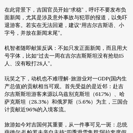
在此背景下，吉国官员开始“求稳”，呼吁不要发布负
面新闻，尤其是涉及意外事故与犯罪的报道，以免吓
退游客。若实在无法回避，建议“用吉尔吉斯语、小
字号，并放在新闻末尾”。
机智者随即献策反讽：不如只发正面新闻，而且用大
号字体，比如“过去一周在吉尔吉斯斯坦没有抢劫15
人、没有殴打28人”。
玩笑之下，动机也不难理解-旅游业对一GDP(国内生
产总值)的贡献相当可观。首先受益的是近邻：赴吉
尔吉斯斯坦游客来源以乌兹别克斯坦（61.7%）、哈
萨克斯坦（28.3%）和俄罗斯（5.6%）为主，三国合
计贡献近96%的入境客流。
旅游如今对吉国何其重要，从一件事可见一斑：总统
萨德尔·扎帕罗夫亲自主持“四季滑雪集群‘阿拉套度假