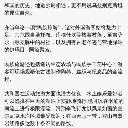
和国的历史、地道乡厨相遇，更不用说乌兹别克斯坦
的原生自然。
亦当单论一项“民族旅游”，这对外国游客始终魅力十
足。其范围自圣托布、库穆什坎等旅游村落，至吉萨
尔山脉支脉中的村社，以及拥有古老圣迹与营地驿站
的伊玛目—阿塔聚落。
民族旅游还包括造访生态农场与民族手工艺中心：游
客可现场观摹依古法制作陶器、丝织与纪念品的全流
程。
共和国在运动旅游方面也潜力优良。水上娱乐爱好者
可以选择在巨大的湖泊上安静地骑行,也可以在汹涌的
河流上进行极限漂流；滑翔伞飞行尤以风景如画的查
尔瓦克水库区域最受欢迎；在西天山一带，登山与攀
岩线路多达数十条不同的路线。