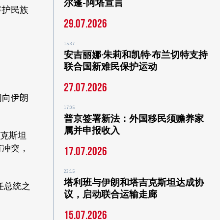
尔蓬-阿塔宣言
维护民族
29.07.2026
15:37
安吉丽娜·朱莉和凯特·布兰切特支持
联合国新难民保护运动
27.07.2026
们向伊朗
17:05
普京签署新法：外国移民须赡养家
属并申报收入
萨克斯坦
有冲突，
17.07.2026
23:15
塔利班与伊朗和塔吉克斯坦达成协
任总统之
议，启动联合运输走廊
15.07.2026