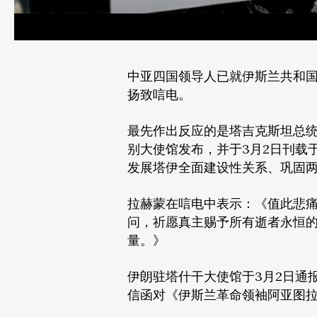
中亚四国领导人已就伊斯兰共和国
扬致唁电。
最先作出反应的是塔吉克斯坦总统
别大使馆发布，并于3月2日刊载
发展塔伊全面建设性关系、巩固
拉赫蒙在唁电中表示：《值此悲
问，祈愿真主赐予所有逝者永恒
量。》
伊朗驻塔什干大使馆于3月2日通
信函对《伊斯兰革命领袖阿亚图拉