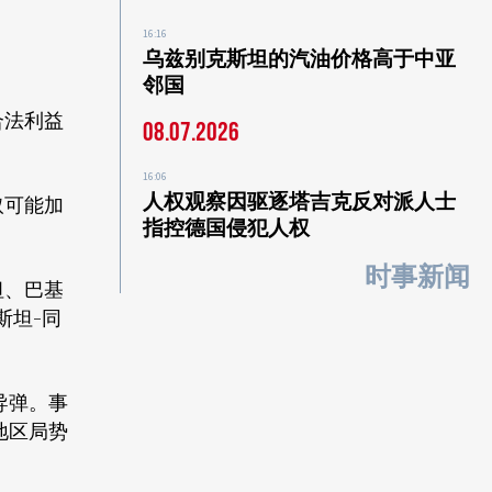
16:16
乌兹别克斯坦的汽油价格高于中亚
邻国
合法利益
08.07.2026
16:06
人权观察因驱逐塔吉克反对派人士
取可能加
指控德国侵犯人权
时事新闻
坦、巴基
斯坦-同
导弹。事
地区局势