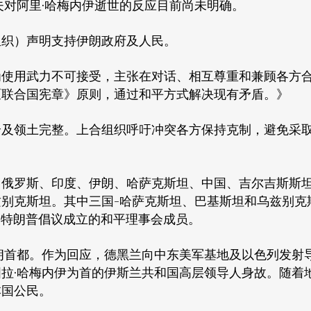
夫对阿里·哈梅内伊逝世的反应目前尚未明确。
组织）声明支持伊朗政府及人民。
为使用武力不可接受，主张在对话、相互尊重和兼顾各方
《联合国宪章》原则，通过和平方式解决现有矛盾。》
全及领土完整。上合组织呼吁冲突各方保持克制，避免采
白俄罗斯、印度、伊朗、哈萨克斯坦、中国、吉尔吉斯斯
别克斯坦。其中三国-哈萨克斯坦、巴基斯坦和乌兹别克
德·特朗普倡议成立的和平理事会成员。
击伊朗首都。作为回应，德黑兰向中东美军基地及以色列发射
拉·哈梅内伊为首的伊斯兰共和国高层领导人身故。随着
本国公民。