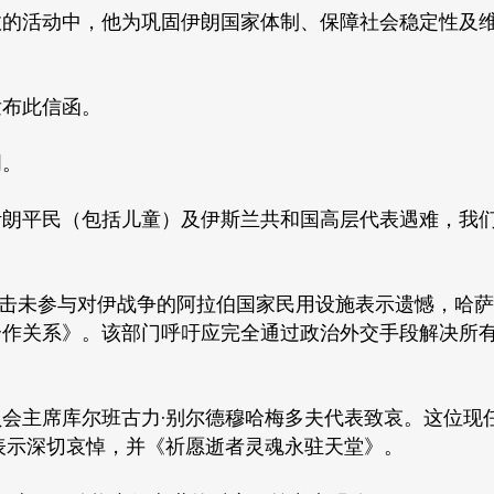
效的活动中，他为巩固伊朗国家体制、保障社会稳定性及
发布此信函。
明。
伊朗平民（包括儿童）及伊斯兰共和国高层代表遇难，我
袭击未参与对伊战争的阿拉伯国家民用设施表示遗憾，哈
合作关系》。该部门呼吁应完全通过政治外交手段解决所
会主席库尔班古力·别尔德穆哈梅多夫代表致哀。这位现
表示深切哀悼，并《祈愿逝者灵魂永驻天堂》。