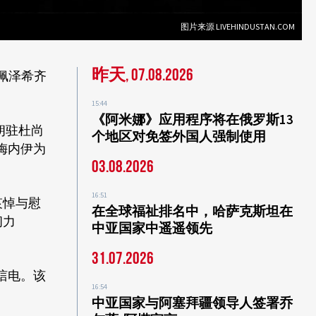
图片来源 LIVEHINDUSTAN.COM
昨天, 07.08.2026
佩泽希齐
15:44
《阿米娜》应用程序将在俄罗斯13
朗驻杜尚
个地区对免签外国人强制使用
梅内伊为
03.08.2026
16:51
哀悼与慰
在全球福祉排名中，哈萨克斯坦在
韧力
中亚国家中遥遥领先
31.07.2026
唁电。该
16:54
中亚国家与阿塞拜疆领导人签署乔