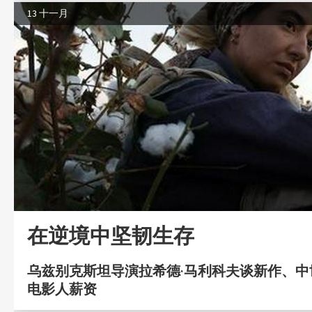
13 十一月
在逆境中坚韧生存
乌兹别克斯坦导演拉希德·马利科夫谈新作、中
电影人薪资