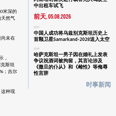
中出租车试飞
0米深的
前天, 05.08.2026
的天然气
15:27
中国人成功将乌兹别克斯坦历史上
坦尚未在
首颗卫星Samarkand-2028送入太空
15:24
哈萨克斯坦一男子因在婚礼上发表
示，
争议祝酒词被拘留，其言论涉及
别克斯坦
《撒旦的仆从》和《雌性》等侮辱
%；吉尔
性言辞
时事新闻
，这种现