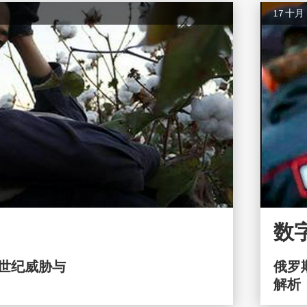
17 十月
数
世纪威胁与
俄罗斯
解析