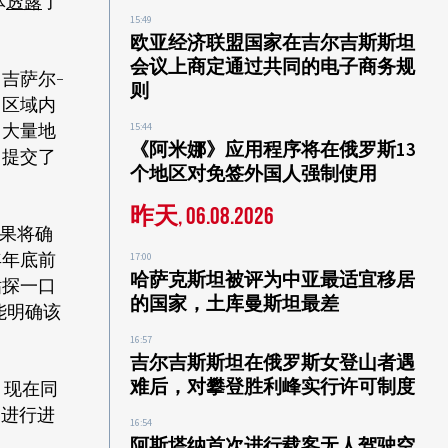
体
透露
了
15:49
欧亚经济联盟国家在吉尔吉斯斯坦
会议上商定通过共同的电子商务规
吉萨尔-
则
）区域内
了大量地
15:44
《阿米娜》应用程序将在俄罗斯13
门提交了
个地区对免签外国人强制使用
昨天, 06.08.2026
结果将确
年年底前
17:00
哈萨克斯坦被评为中亚最适宜移居
钻探一口
的国家，土库曼斯坦最差
能明确该
16:57
吉尔吉斯斯坦在俄罗斯女登山者遇
难后，对攀登胜利峰实行许可制度
，现在同
定进行进
16:54
阿斯塔纳首次进行载客无人驾驶空