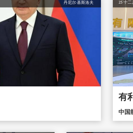
25 十
丹尼尔·基斯洛夫
有
中国