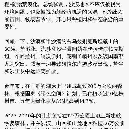
程-防治荒漠化。总统强调，沙漠地区不应仅被视为
环境问题，也应被视为新经济机遇的来源。他指出发
展苗圃、牧场畜牧业、开心果种植园和生态旅游的重
要性。
回顾一下，沙漠和半沙漠约占乌兹别克斯坦领土的
80%。盐碱化、流沙和沙尘暴问题在卡拉卡尔帕克斯
坦、布哈拉州、纳沃伊州、花剌子模州以及该国南部
尤为突出。咸海干涸导致阿拉尔库姆沙漠出现，盐尘
和沙尘从中远距离扩散。
近年来，在干涸的湖床上已建成超过200万公顷的森
林。根据国家《绿色空间》计划，已种植超过10亿株
树苗。五年内绿化率从8%提高到14.3%。
2026-2030年的计划包括在127万公顷土地上新建或
恢复森林，并在沙漠、山区和山麓地区种植1.6万公顷