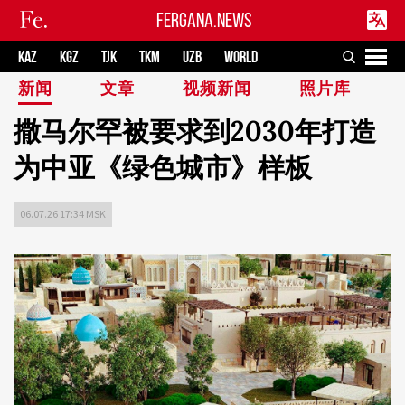
FERGANA.NEWS
KAZ
KGZ
TJK
TKM
UZB
WORLD
新闻
文章
视频新闻
照片库
撒马尔罕被要求到2030年打造
为中亚《绿色城市》样板
06.07.26 17:34 MSK